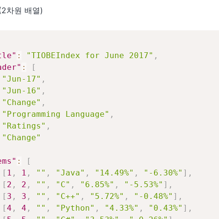
s (2차원 배열)
tle"
:
"TIOBEIndex for June 2017"
,
ader"
:
[
"Jun-17"
,
"Jun-16"
,
"Change"
,
"Programming Language"
,
"Ratings"
,
"Change"
ems"
:
[
[
1
,
1
,
""
,
"Java"
,
"14.49%"
,
"-6.30%"
]
,
[
2
,
2
,
""
,
"C"
,
"6.85%"
,
"-5.53%"
]
,
[
3
,
3
,
""
,
"C++"
,
"5.72%"
,
"-0.48%"
]
,
[
4
,
4
,
""
,
"Python"
,
"4.33%"
,
"0.43%"
]
,