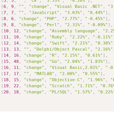
[
5
,
5
,
""
,
"C#"
,
"3.53%"
,
"-0.26%"
]
,
[
6
,
9
,
""
,
"change"
,
"Visual Basic .NET"
,
"3
[
7
,
7
,
""
,
"JavaScript"
,
"3.03%"
,
"0.44%"
]
,
[
8
,
6
,
"change"
,
"PHP"
,
"2.77%"
,
"-0.45%"
]
,
[
9
,
8
,
"change"
,
"Perl"
,
"2.31%"
,
"-0.09%"
]
,
[
10
,
12
,
"change"
,
"Assembly language"
,
"2.2
[
11
,
10
,
"change"
,
"Ruby"
,
"2.22%"
,
"-0.11%"
[
12
,
14
,
"change"
,
"Swift"
,
"2.21%"
,
"0.38%"
[
13
,
13
,
""
,
"Delphi/Object Pascal"
,
"2.16%"
[
14
,
16
,
"change"
,
"R"
,
"2.15%"
,
"0.61%"
]
,
[
15
,
48
,
"change"
,
"Go"
,
"2.04%"
,
"1.83%"
]
,
[
16
,
11
,
"change"
,
"Visual Basic,2.01%"
,
"-0
[
17
,
17
,
""
,
"MATLAB"
,
"2.00%"
,
"0.55%"
]
,
[
18
,
15
,
"change"
,
"Objective-C"
,
"1.96%"
,
"
[
19
,
22
,
"change"
,
"Scratch"
,
"1.71%"
,
"0.76
[
20
,
18
,
"change"
,
"PL/SQL"
,
"1.57%"
,
"0.22%