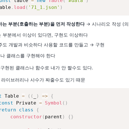
onst
 table 
=
new
Table
(
'#data'
)
able
.
load
(
'71_1.json'
)
하는 부분(호출하는 부분)을 먼저 작성한다
→ 시나리오 작성 (
 부분에서 이상이 있다면, 구현도 이상하다
주도 개발과 비슷하다 사용할 코드를 만들고 → 구현
수나 클래스를 구현해야 한다
- 구현된 클래스나 함수로 내가 안 짤수도 있다.
 - 라이브러리나 사수가 짜줄수도 있기 때문
t
 Table 
=
(
(
_
)
=>
{
const
 Private 
=
Symbol
(
)
return
class
{
constructor
(
parent
)
{
}