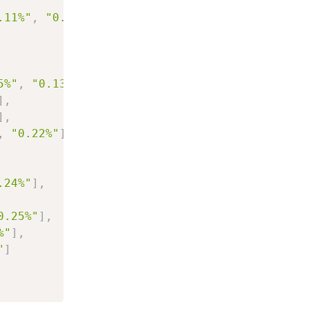
.11%"
,
"0.76%"
]
,
5%"
,
"0.13%"
]
,
]
,
]
,
,
"0.22%"
]
,
.24%"
]
,
0.25%"
]
,
%"
]
,
"
]