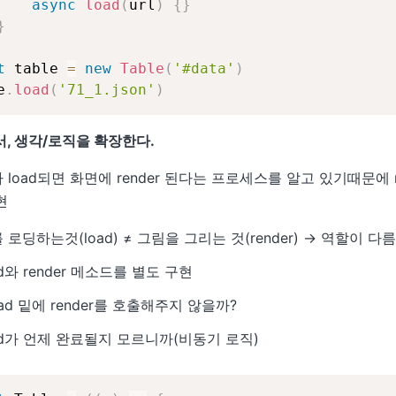
async
load
(
url
)
{
}
}
t
 table 
=
new
Table
(
'#data'
)
e
.
load
(
'71_1.json'
)
, 생각/로직을 확장한다.
load되면 화면에 render 된다는 프로세스를 알고 있기때문에 r
현
로딩하는것(load) ≠ 그림을 그리는 것(render) → 역할이 다름
ad와 render 메소드를 별도 구현
.load 밑에 render를 호출해주지 않을까?
ad가 언제 완료될지 모르니까(비동기 로직)