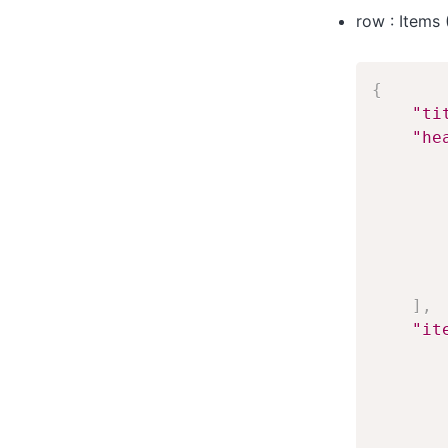
row : Item
{
"ti
"he
]
,
"it