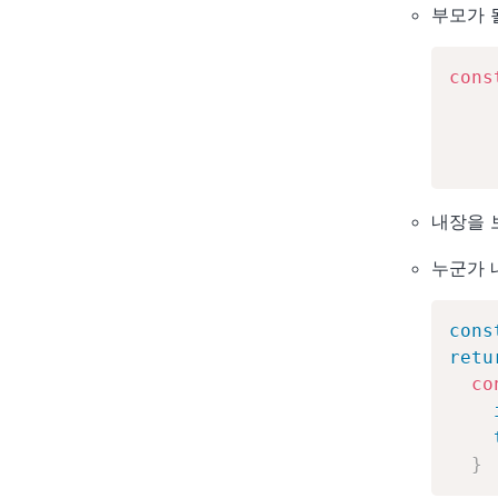
부모가 
cons
내장을 
누군가 
cons
retu
co
}