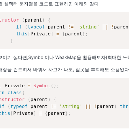
될 셀렉터 문자열을 코드로 표현하면 아래와 같다
tructor
(
parent
)
{
if
(
typeof
 parent 
!=
'string'
||
!
paren
this
[
Private
]
=
{
parent
}
;
}
보이기 싫다면,Symbol이나 WeakMap을 활용해보자(최대한 
내장을 건드려서 바꿔서 사고가 나도, 잘못을 후회해도 소용없다
t
 Private 
=
Symbol
(
)
;
rn
class
{
nstructor
(
parent
)
{
if
(
typeof
 parent 
!=
'string'
||
!
parent
)
thr
this
[
Private
]
=
{
parent
}
;