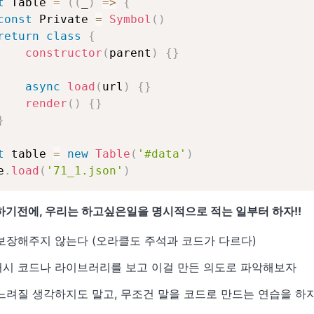
t
 Table 
=
(
(
_
)
=>
{
const
 Private 
=
Symbol
(
)
return
class
{
constructor
(
parent
)
{
}
async
load
(
url
)
{
}
render
(
)
{
}
}
t
 table 
=
new
Table
(
'#data'
)
e
.
load
(
'71_1.json'
)
기전에, 우리는 하고싶은일을 명시적으로 적는 일부터 하자!!
보장해주지 않는다 (오라클도 주석과 코드가 다르다)
시 코드나 라이브러리를 보고 이걸 만든 의도로 파악해보자
느려질 생각하지도 말고, 무조건 말을 코드로 만드는 연습을 하