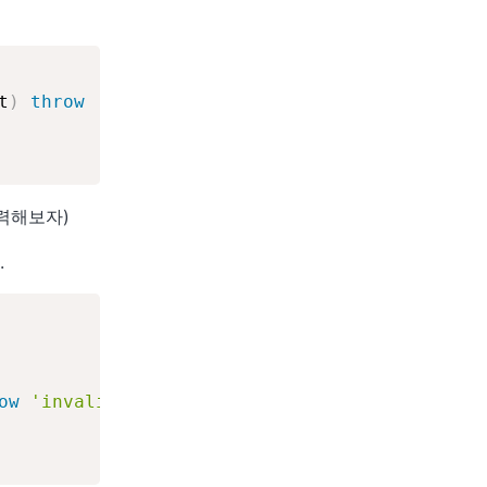
t
)
throw
'invalid param'
;
노력해보자)
.
ow
'invalid param'
;