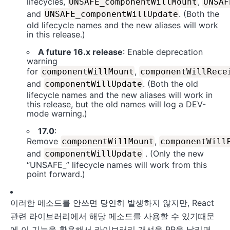
lifecycles,
,
UNSAFE_componentWillMount
UNSAF
and
. (Both the
UNSAFE_componentWillUpdate
old lifecycle names and the new aliases will work
in this release.)
A future 16.x release
: Enable deprecation
warning
for
,
componentWillMount
componentWillRece
and
. (Both the old
componentWillUpdate
lifecycle names and the new aliases will work in
this release, but the old names will log a DEV-
mode warning.)
17.0
:
Remove
,
componentWillMount
componentWill
and
. (Only the new
componentWillUpdate
“UNSAFE_” lifecycle names will work from this
point forward.)
이러한 메소드를 안쓰면 당연히 발생하지 않지만, React
관련 라이브러리에서 해당 메소드를 사용할 수 있기때문
에 이 기능을 활용해서 라이브러리 개선을 PR을 날리면