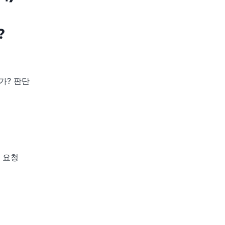
?
가? 판단
 요청