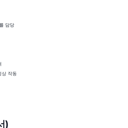
스를 담당
재
정상 작동
서)